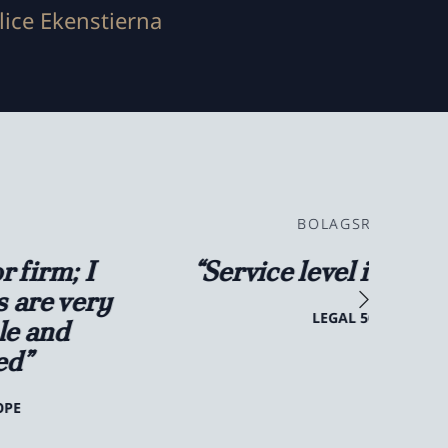
lice Ekenstierna
BOLAGSRÄTT
“Service level is fantastic.”
up
LEGAL 500