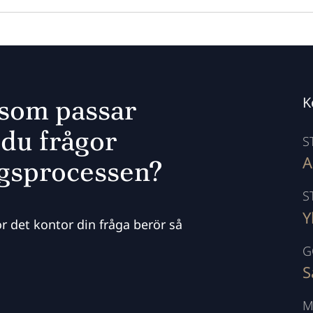
 som passar
K
 du frågor
S
A
ngsprocessen?
S
Y
r det kontor din fråga berör så
G
S
M