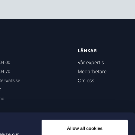
LÄNKAR
Vår expertis
04 00
Medarbetare
04 70
Om oss
erwalls.se
01
mö
Allow all cookies
alyze our