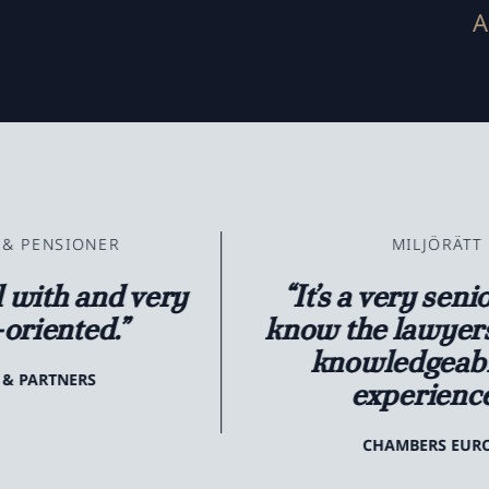
A
MILJÖRÄTT
“It’s a very senior firm; I
know the lawyers are very
knowledgeable and
experienced”
CHAMBERS EUROPE