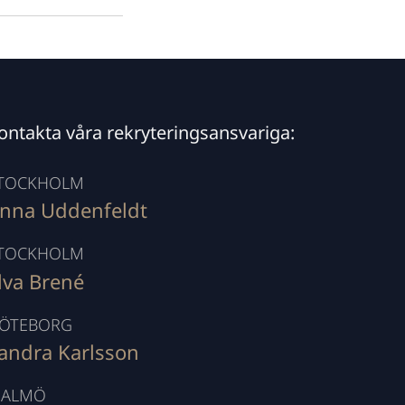
ontakta våra rekryteringsansvariga:
TOCKHOLM
nna Uddenfeldt
TOCKHOLM
lva Brené
ÖTEBORG
andra Karlsson
ALMÖ