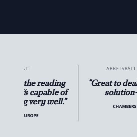
ARBETSRÄTT & PENSIONER
ing
“Great to deal with and very
e of
solution-oriented.”
ll.”
CHAMBERS & PARTNERS