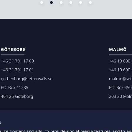
GÖTEBORG
MALMÖ
+46 31 701 17 00
+46 10 690 
+46 31 701 17 01
+46 10 690 
gothenburg@setterwalls.se
malmo@sett
P.O. Box 11235
P.O. Box 45
404 25 Göteborg
203 20 Mal
s
ize content and ads, to provide social media features and to an